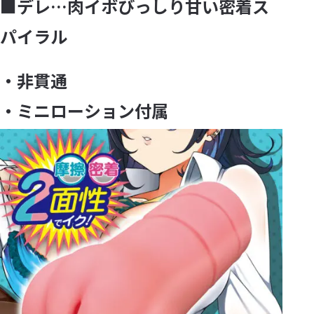
■デレ…肉イボびっしり甘い密着ス
パイラル
・非貫通
・ミニローション付属