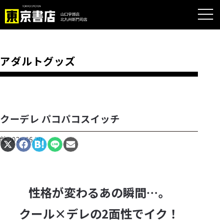
アダルトグッズ
クーデレ パコパコスイッチ
2026.06.20
Share
Share
Share
Share
Share
on
on
on
on
on
X
Facebook
Hatena
LINE
Email
(Twitter)
性格が変わるあの瞬間…。
クール×デレの2面性でイク！