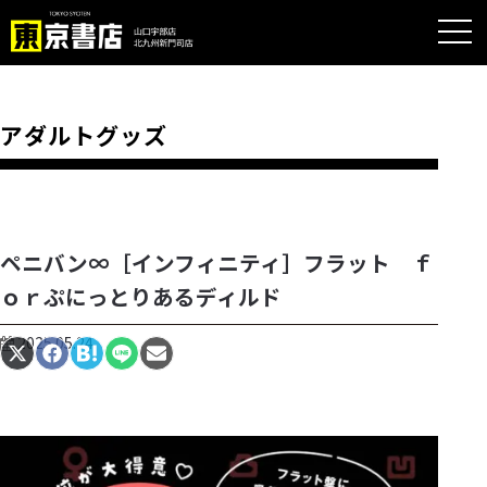
アダルトグッズ
ペニバン∞［インフィニティ］フラット ｆ
ｏｒぷにっとりあるディルド
2025.05.24
Share
Share
Share
Share
Share
on
on
on
on
on
X
Facebook
Hatena
LINE
Email
(Twitter)