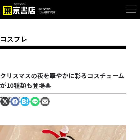
コスプレ
クリスマスの夜を華やかに彩るコスチューム
が10種類も登場🎄
2025.11.23
Share
Share
Share
Share
Share
on
on
on
on
on
X
Facebook
Hatena
LINE
Email
(Twitter)