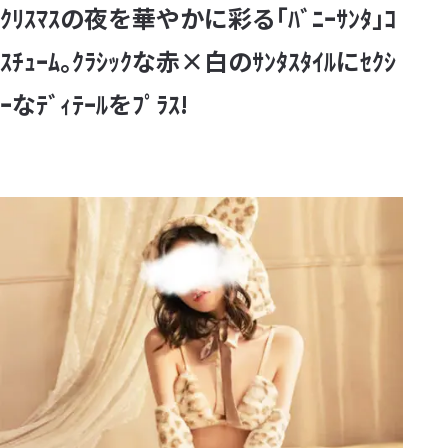
ｸﾘｽﾏｽの夜を華やかに彩る｢ﾊﾞﾆｰｻﾝﾀ｣ｺ
ｽﾁｭｰﾑ｡ｸﾗｼｯｸな赤×白のｻﾝﾀｽﾀｲﾙにｾｸｼ
ｰなﾃﾞｨﾃｰﾙをﾌﾟﾗｽ!